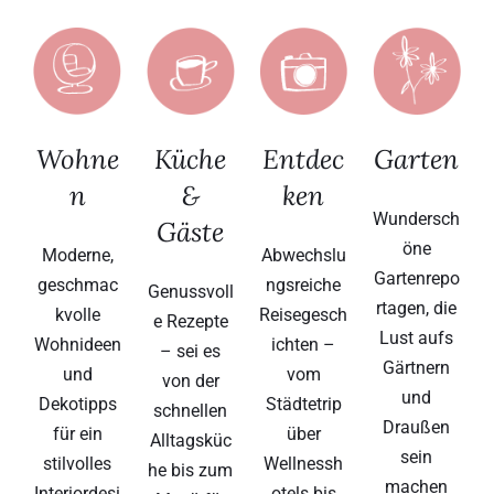
Wohne
Küche
Entdec
Garten
n
&
ken
Wundersch
Gäste
öne
Moderne,
Abwechslu
Gartenrepo
geschmac
ngsreiche
Genussvoll
rtagen, die
kvolle
Reisegesch
e Rezepte
Lust aufs
Wohnideen
ichten –
– sei es
Gärtnern
und
vom
von der
und
Dekotipps
Städtetrip
schnellen
Draußen
für ein
über
Alltagsküc
sein
stilvolles
Wellnessh
he bis zum
machen
Interiordesi
otels bis