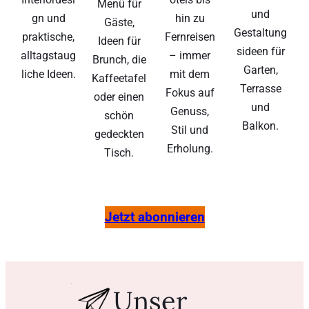
Menü für
und
gn und
hin zu
Gäste,
Gestaltung
praktische,
Fernreisen
Ideen für
sideen für
alltagstaug
– immer
Brunch, die
Garten,
liche Ideen.
mit dem
Kaffeetafel
Terrasse
Fokus auf
oder einen
und
Genuss,
schön
Balkon.
Stil und
gedeckten
Erholung.
Tisch.
Jetzt abonnieren
Unser