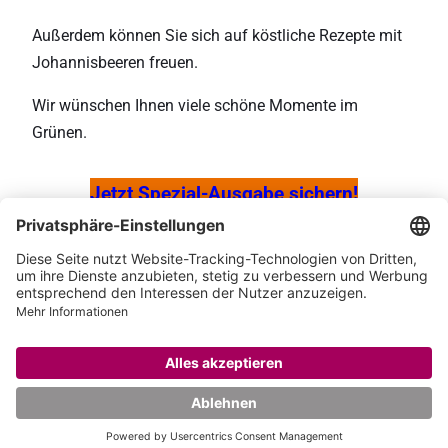
Außerdem können Sie sich auf köstliche Rezepte mit
Johannisbeeren freuen.
Wir wünschen Ihnen viele schöne Momente im
Grünen.
Jetzt Spezial-Ausgabe sichern!
Pinterest
Instag
Face
Impressum
AGB
Datenschutz
Barrierefreiheit
Deutsche Medien-Manufaktur GmbH & Co. KG
Hülsebrockstr. 2-8
48165 Münster