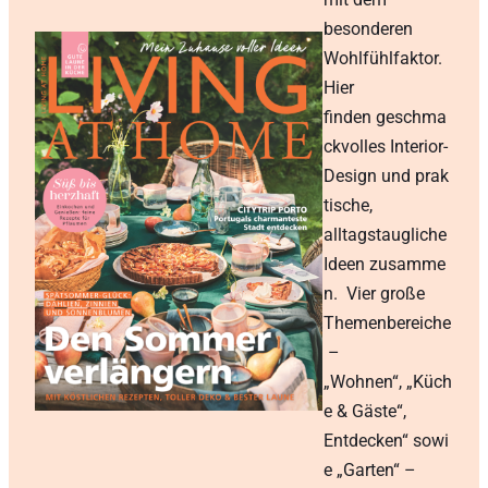
besonderen
Wohlfühlfaktor.
Hier
finden geschma
ckvolles Interior-
Design und prak
tische,
alltagstaugliche
Ideen zusamme
n. Vier große
Themenbereiche
–
„Wohnen“, „Küch
e & Gäste“,
Entdecken“ sowi
e „Garten“ –